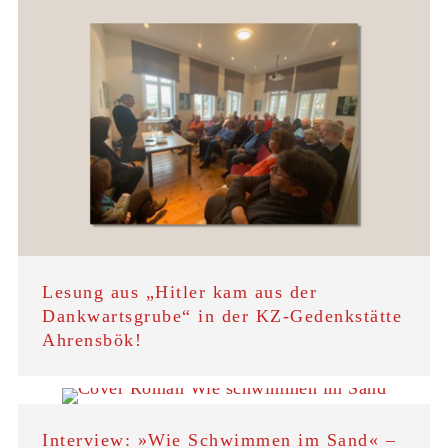
Lesung aus „Hitler kam aus der
Dankwartsgrube“ in der KZ-Gedenkstätte
Ahrensbök!
Interview: »Wie Schwimmen im Sand« –