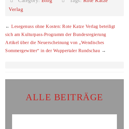
Category:
Blog
Tags:
Rote Katze
Verlag
←
Lesegenuss ohne Kosten: Rote Katze Verlag beteiligt
sich am Kulturpass-Programm der Bundesregierung
Artikel über die Neuerscheinung von „Wendisches
Sommergewitter“ in der Wuppertaler Rundschau
→
ALLE BEITRÄGE