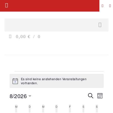
0,00 €
0
Veranstaltungen
Es sind keine anstehenden Veranstaltungen
Hinweis
vorhanden.
8/2026
Verans
Ver
Suche
Monat
Datum
Ans
Such-
Kalender
M
MONTAG
D
DIENSTAG
M
MITTWOCH
D
DONNERSTAG
F
FREITAG
S
SAMSTAG
S
SONNTAG
wählen.