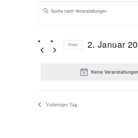
Veranstaltungen
Veranstaltungen
Geben
Such-
für
Sie
und
2.
Das
2. Januar 2
Schlüsselwort.
Ansichtennavigati
Januar
Heute
Suche
Datum
2025
nach
wählen.
Keine Veranstaltungen
Veranstaltungen
Schlüsselwort.
Vorheriger Tag