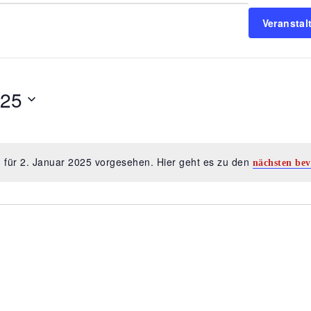
Veransta
025
on
 für 2. Januar 2025 vorgesehen. Hier geht es zu den
nächsten bev
Hinweis