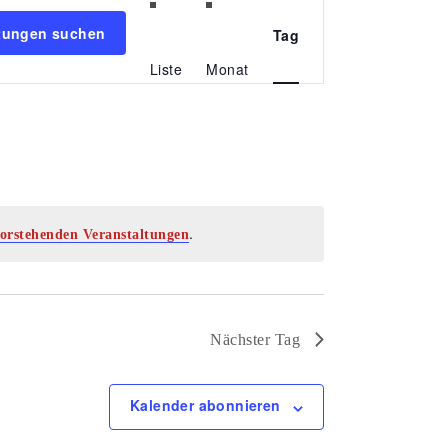
Veranstaltung
ltungen suchen
Tag
Ansichten-
Liste
Monat
Navigation
.
orstehenden Veranstaltungen
Nächster Tag
Kalender abonnieren