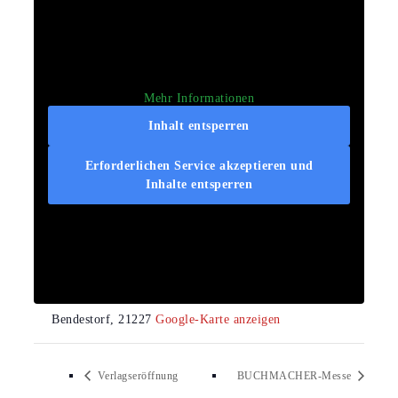
Mehr Informationen
Inhalt entsperren
Erforderlichen Service akzeptieren und
Inhalte entsperren
VERANSTALTUNGSORT
Makens Huus
Poststraße 4
Bendestorf
,
21227
Google-Karte anzeigen
Verlagseröffnung
BUCHMACHER-Messe