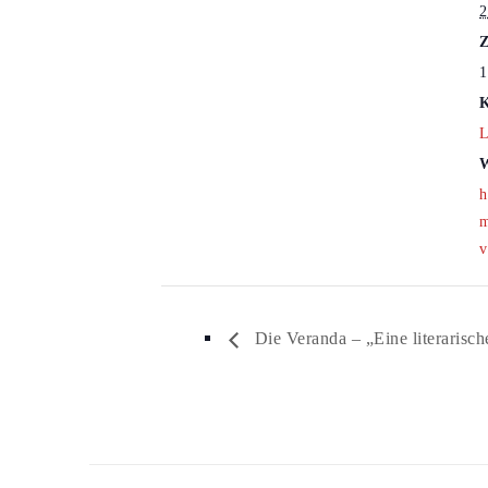
2
Z
1
K
L
W
h
m
v
Die Veranda – „Eine literarisc