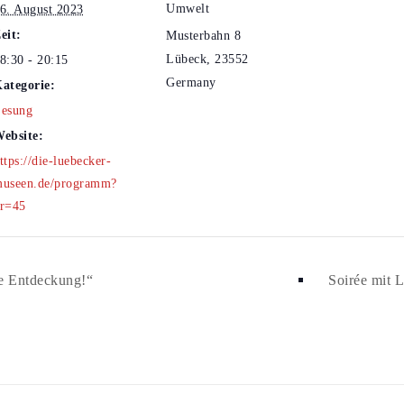
Umwelt
6. August 2023
eit:
Musterbahn 8
Lübeck
,
23552
8:30 - 20:15
Germany
ategorie:
esung
ebsite:
ttps://die-luebecker-
useen.de/programm?
r=45
he Entdeckung!“
Soirée mit 